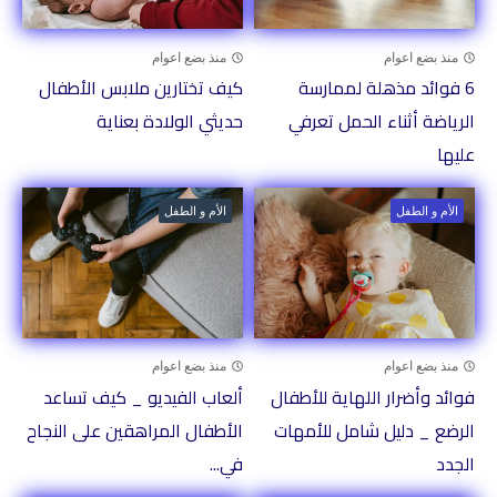
منذ بضع اعوام
منذ بضع اعوام
6 فوائد مذهلة لممارسة
كيف تختارين ملابس الأطفال
الرياضة أثناء الحمل تعرفي
حديثي الولادة بعناية
عليها
الأم و الطفل
الأم و الطفل
منذ بضع اعوام
منذ بضع اعوام
فوائد وأضرار اللهاية للأطفال
ألعاب الفيديو _ كيف تساعد
الرضع _ دليل شامل للأمهات
الأطفال المراهقين على النجاح
الجدد
في...