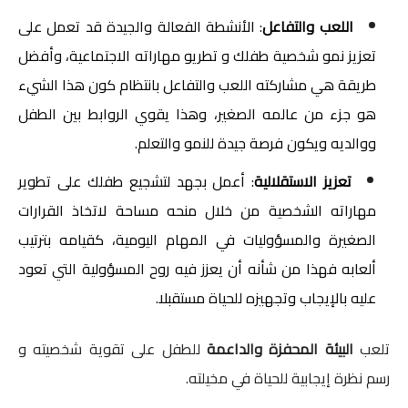
اللعب والتفاعل
: الأنشطة الفعالة والجيدة قد تعمل على 
تعزيز نمو شخصية طفلك و تطريو مهاراته الاجتماعية، وأفضل 
طريقة هي مشاركته اللعب والتفاعل بانتظام كون هذا الشيء 
هو جزء من عالمه الصغير، وهذا يقوي الروابط بين الطفل 
ووالديه ويكون فرصة جيدة للنمو والتعلم.
تعزيز الاستقلالية
: أعمل بجهد لتشجيع طفلك على تطوير 
مهاراته الشخصية من خلال منحه مساحة لاتخاذ القرارات 
الصغيرة والمسؤوليات في المهام اليومية، كقيامه بترتيب 
ألعابه فهذا من شأنه أن يعزز فيه روح المسؤولية التي تعود 
عليه بالإيجاب وتجهيزه للحياة مستقبلا.
تلعب
البيئة المحفزة والداعمة
للطفل على تقوية شخصيته و
رسم نظرة إيجابية للحياة في مخيلته.