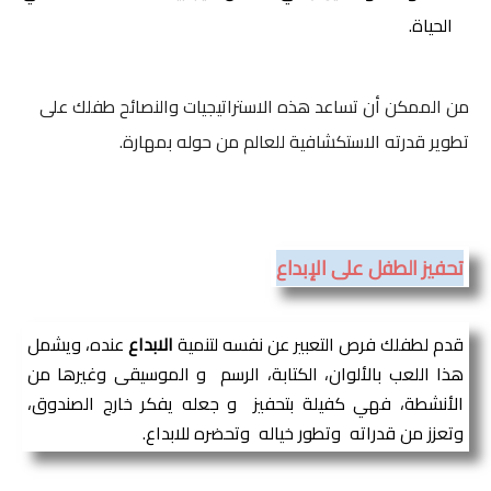
الحياة.
من الممكن أن تساعد هذه الاستراتيجيات والنصائح طفلك على
تطوير قدرته الاستكشافية للعالم من حوله بمهارة.
تحفيز الطفل على الإبداع
قدم لطفلك فرص التعبير عن نفسه لتنمية 
الابداع 
عنده، ويشمل 
هذا اللعب بالألوان، الكتابة، الرسم  و الموسيقى وغيرها من 
الأنشطة، فهي كفيلة بتحفيز  و جعله يفكر خارج الصندوق، 
وتعزز من قدراته  وتطور خياله  وتحضره للابداع.