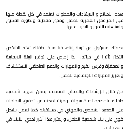
هذه النصائح و الارشادات والخطوات تعتمد في كل نقطة منها 
على المراغحل العمرية للطفل ومدى مقدرته وتطوره الفكري 
واستيعابه للأمور و التدرب عليها.
بصفتك مسؤول عن تربية إبنك، فبالنسبة لطفلك تعتبر الشخص
الأكثر تأثيرا في حياته، لذا إحرص على توفير
البيئة الايجابية
والمحفزة
وغرس القيم والمهارات و
الدعم العاطفي
الاستكشاف
وتعزيز المهارات الاجتماعية للطفل.
من خلال الإرشادات والنصائح المقدمة يمكن تقوية شخصية
طفلك وتحضيره لحياة سهلة ومرنة تمكنه من تحقيق النجاحات
على الصعيد الشخصي والمهني في مستقبله كما تعمل بشكل
قوي على بناء شخصية الطفل، و يعتبر هذا أكبر تحدي للآباء في
تربية الأبناء.