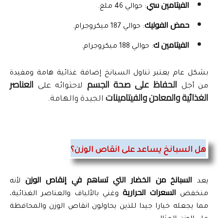
الفيتامين سي
: حوالي 46 ملغ.
حمض الفوليك
: حوالي 187 ميكروجرام.
الفيتامين ك
: حوالي 188 ميكروجرام.
بشكل عام يعتبر تناول السبانخ إضافة غذائية هامة ومفيدة 
الحفاظ على صحة الجسم
العناصر
جل
لاحتوائه على
من أ
الغذائية والمعادن والفيتامينات
الجيدة والهامة.
هل السبانخ يساعد على انقاص الوزن؟
السبانخ من الخضار التي تساهم في إنقاص الوزن
يعد 
 لأنه 
السعرات الحرارية
منخفض 
 وغني بالألياف والعناصر الغذائية، 
مما يجعله خيارا جيدا للذين يحاولون انقاص الوزن والمحافظة 