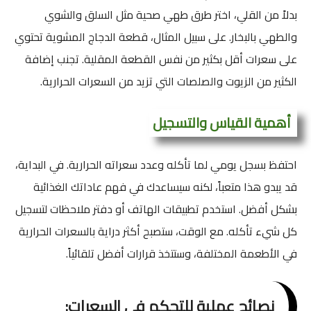
بدلاً من القلي، اختر طرق طهي صحية مثل السلق والشوي
والطهي بالبخار. على سبيل المثال، قطعة الدجاج المشوية تحتوي
على سعرات أقل بكثير من نفس القطعة المقلية. تجنب إضافة
الكثير من الزيوت والصلصات التي تزيد من السعرات الحرارية.
أهمية القياس والتسجيل
احتفظ بسجل يومي لما تأكله وعدد سعراته الحرارية. في البداية،
قد يبدو هذا متعباً، لكنه سيساعدك في فهم عاداتك الغذائية
بشكل أفضل. استخدم تطبيقات الهاتف أو دفتر ملاحظات لتسجيل
كل شيء تأكله. مع الوقت، ستصبح أكثر دراية بالسعرات الحرارية
في الأطعمة المختلفة، وستتخذ قرارات أفضل تلقائياً.
نصائح عملية للتحكم في السعرات: