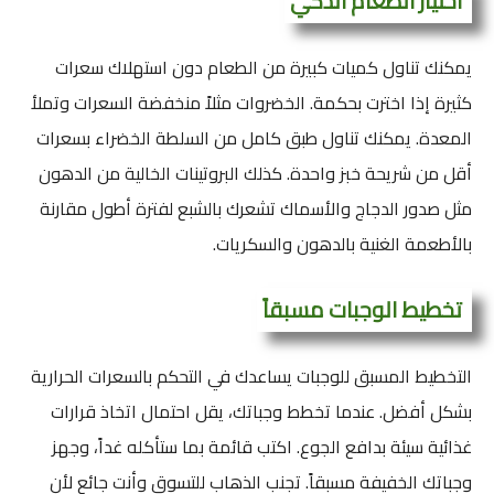
اختيار الطعام الذكي
يمكنك تناول كميات كبيرة من الطعام دون استهلاك سعرات
كثيرة إذا اخترت بحكمة. الخضروات مثلاً منخفضة السعرات وتملأ
المعدة. يمكنك تناول طبق كامل من السلطة الخضراء بسعرات
أقل من شريحة خبز واحدة. كذلك البروتينات الخالية من الدهون
مثل صدور الدجاج والأسماك تشعرك بالشبع لفترة أطول مقارنة
بالأطعمة الغنية بالدهون والسكريات.
تخطيط الوجبات مسبقاً
التخطيط المسبق للوجبات يساعدك في التحكم بالسعرات الحرارية
بشكل أفضل. عندما تخطط وجباتك، يقل احتمال اتخاذ قرارات
غذائية سيئة بدافع الجوع. اكتب قائمة بما ستأكله غداً، وجهز
وجباتك الخفيفة مسبقاً. تجنب الذهاب للتسوق وأنت جائع لأن