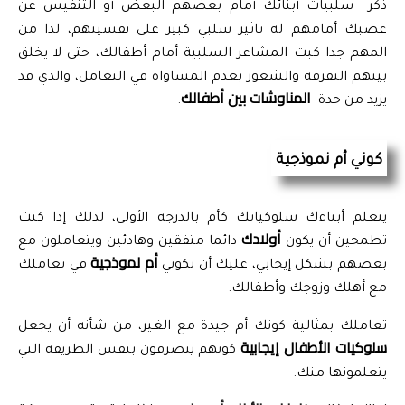
ذكر  سلبيات أبنائك أمام بعضهم البعض أو التنفيس عن 
غضبك أمامهم له تاثير سلبي كبير على نفسيتهم، لذا من 
المهم جدا كبت المشاعر السلبية أمام أطفالك، حتى لا يخلق 
بينهم التفرقة والشعور بعدم المساواة في التعامل، والذي قد 
المناوشات بين أطفالك
يزيد من حدة  
.
كوني أم نموذجية
يتعلم أبناءك سلوكياتك كأم بالدرجة الأولى، لذلك إذا كنت 
 أولادك
تطمحين أن يكون
 دائما متفقين وهادئين ويتعاملون مع 
 أم نموذجية
بعضهم بشكل إيجابي، عليك أن تكوني
 في تعاملك 
مع أهلك وزوجك وأطفالك.
تعاملك بمثالية كونك أم جيدة مع الغير، من شأنه أن يجعل 
سلوكيات الأطفال إيجابية
 كونهم يتصرفون بنفس الطريقة التي 
يتعلمونها منك.