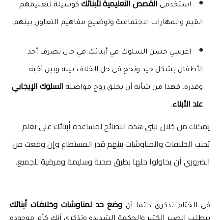
القصص التعليمية لأبنائك
استخدمي 
 كوسيلة لتعليمهم 
القيم والمهارات الاجتماعية وتوضيح مفاهيم التعاون بينهم.
اغرسي حسن السلوك
في أبنائك في حال تصرف أحد 
الأطفال بشكل جيد ونجح في حل الخلاف بينه وبين أخيه 
السلوك الإيجابي  
وقدره، فهذا من شأنه أن يخلق روح مواصلة 
عند الأبناء
.
يمكنك من خلال تبني هذه النصائح لمساعدة أبنائك على تعلم
تجنب الخلافات والمناوشات بينهم قدر المستطاع وإن وقعت من
الضروري أن يحاولوا حلها بطرق صحية وسليمة ومرضية للجميع.
وضع حد لمناوشات وخلافات أبنائك
في الختام تذكري دائما أن 
يتطلب الصبر الكثير والحكمة الشديدة وتذكري أنك كأم موجودة 