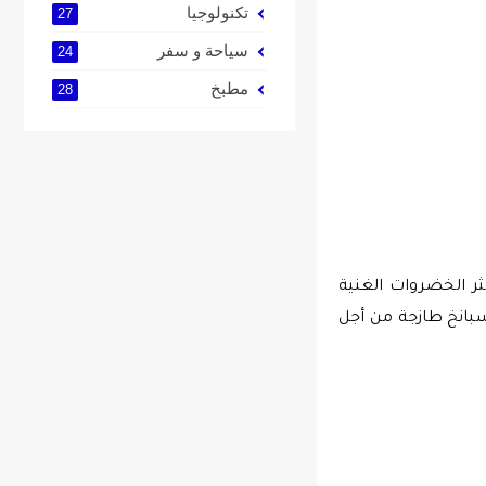
تكنولوجيا
27
سياحة و سفر
24
مطبخ
28
، والمكون الرئيسي فيها هو السبانخ الذي يعد واحدا من أكثر الخضروات الغنية 
بالفوائد الكثيرة لحماية الجسم ووقايته من العديد من المشاكل الصحية والأمراض، وفي الأخير سنقدم إليك بعض النصائح لاختيار سبانخ طازجة من أجل 