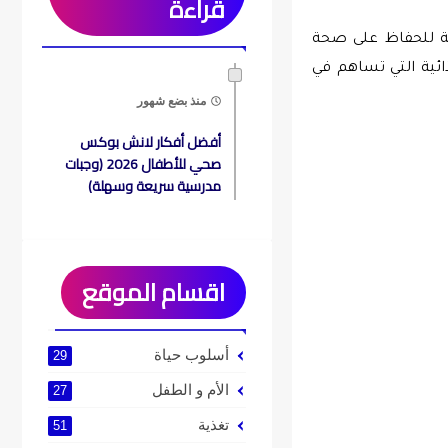
قراءة
عظيمة كونها مصدرا غنيا بالمعادن والفيتامينات الضرورية للحفاظ على صحة 
الصحية للسبانخ إلى تركيبتها الغنية بالحديد والفيتامينات والكالسيوم والألياف الغذائية التي تساهم في 
منذ بضع شهور
أفضل أفكار لانش بوكس
صحي للأطفال 2026 (وجبات
مدرسية سريعة وسهلة)
اقسام الموقع
أسلوب حياة
29
الأم و الطفل
27
تغذية
51